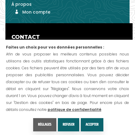
À propos
CONTACT
06 47 64 73 85
Faites un choix pour vos données personnelles :
Afin de vous proposer les meilleurs contenus possibles nous
utilisons des outils statistiques fonctionnant grâce à des fichiers
cookies. Ces fichiers peuvent être utilisés par des tiers afin de vous
proposer des publicités personnalisées. Vous pouvez décider
d'accepter ou de refuser tous ces cookies ou bien d'en consulter le
MENTIONS LÉGALES
détail en cliquant sur "Réglages". Nous conservons votre choix
Annuler et revoir mes choix de cookies
durant 1 an. Vous pouvez changer d'avis à tout moment en cliquant
Politique de confidentialité
sur "Gestion des cookies" en bas de page. Pour encore plus de
Mentions légales détaillées
détails consultez notre
politique de confidentialité
.
Conditions générales de vente
AVIS
RÉGLAGES
Une création
- 2026